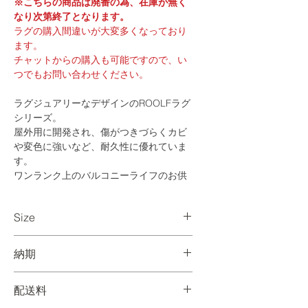
※こちらの商品は廃番の為、在庫が無く
なり次第終了となります。
ラグの購入間違いが大変多くなっており
ます。
チャットからの購入も可能ですので、い
つでもお問い合わせください。
ラグジュアリーなデザインのROOLFラグ
シリーズ。
屋外用に開発され、傷がつきづらくカビ
や変色に強いなど、耐久性に優れていま
す。
ワンランク上のバルコニーライフのお供
にいかがでしょうか。
Size
Φ1600 / mm
納期
色別在庫表：
配送料
サイズ
色
展
新
入