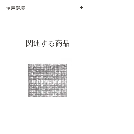
Mサイズ⇒Cランク
示
品
荷
使用環境
Lサイズ⇒Dランク
品
在
予
庫
定
OUTDOOR
配送・配送料について 》
品
屋外でご使用いただけます。
Φ1600
Blue
1
1
0
関連する商品
Grey
0
0
0
Plum
0
1
0
Turquoise
1
0
0
Φ2300
Blue
0
0
0
Grey
0
0
0
Plum
0
0
0
Turquoise
0
0
0