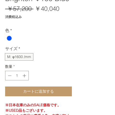
通
セ
 ￥57,200 
￥40,040
常
ー
消費税込み
価
ル
格
価
色
*
格
サイズ
*
M: φ1600 /mm
数量
*
カートに追加する
※日本在庫のみのSALE価格です。
※USED品もございます。