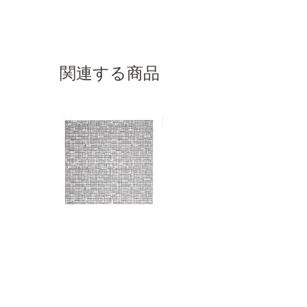
XLサイズ⇒Eランク
【国内に在庫がない場合・受注生産品の
OUTDOOR
配送・配送料について 》
場合】
屋外でご使用いただけます。
ご入金確認後、約4ヶ月～6ヶ月の納期が
かかります。状況により変動いたします
関連する商品
ので、お問い合わせください。
Premium Carpets Ora Grey
BARCELONA sunloun