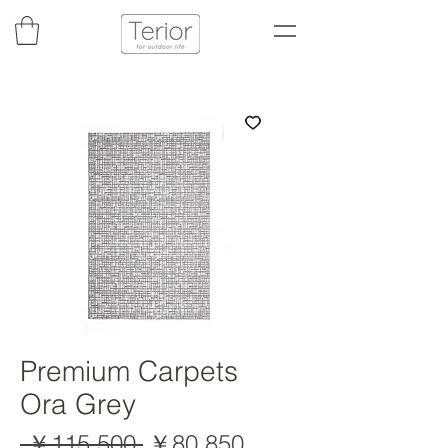
Premium Carpets
Ora Grey
通
セ
 ￥115,500 
￥80,850