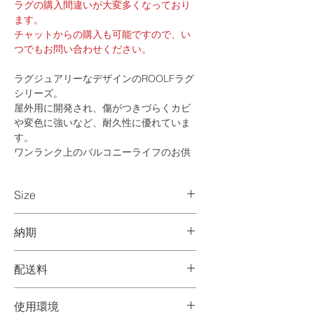
ラグの購入間違いが大変多くなっており
ます。
チャットからの購入も可能ですので、い
つでもお問い合わせください。
ラグジュアリーなデザインのROOLFラグ
シリーズ。
屋外用に開発され、傷がつきづらくカビ
や変色に強いなど、耐久性に優れていま
す。
ワンランク上のバルコニーライフのお供
にいかがでしょうか。
Size
M：W1600×D2300 / mm
納期
【国内に在庫がある場合】
配送料
ご入金確認後、1週間程度で出荷いたしま
す。ご注文時のメールにて納品日のご連
Mサイズ⇒Cランク
絡をいたします。
使用環境
Lサイズ⇒Dランク