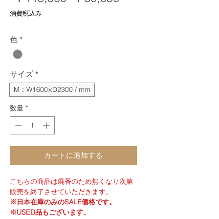
常
ー
消費税込み
価
ル
格
価
色
*
格
サイズ
*
M：W1600×D2300 / mm
数量
*
カートに追加する
こちらの商品は廃番のため無くなり次第
販売を終了させていただきます。
※日本在庫のみのSALE価格です。
※USED品もございます。