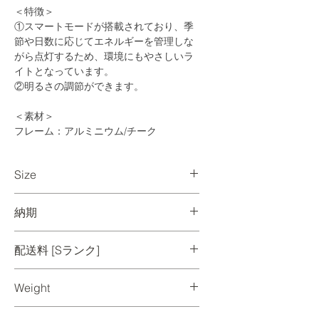
＜特徴＞
①スマートモードが搭載されており、季
節や日数に応じてエネルギーを管理しな
がら点灯するため、環境にもやさしいラ
イトとなっています。
②明るさの調節ができます。
＜素材＞
フレーム：アルミニウム/チーク
＜原産地＞
Size
インドネシア
W230 D230 H650 / mm
＜Q＆A＞
納期
Q、使い方は？
A、スマートモードとフォーカスモード
【国内に在庫がある場合】
配送料 [Sランク]
があります。一回短く押すと、スマー
ご入金確認後、1週間程度で出荷いたしま
ト・モードに切り替わります。照明は自
す。ご注文時のメールにて納品日のご連
配送・配送料について 》
動的にその時の天気や場所と電力によっ
絡をいたします。
Weight
て光力を調節して光ります。このモード
で夜になると自動的に点灯してくれま
【国内に在庫がない場合・受注生産品の
4.5 kg