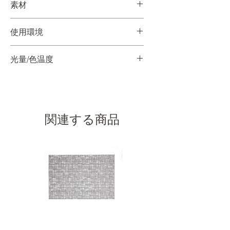
素材
す。長押しで光を調節することができま
場合】
す。
ご入金確認後、約4ヶ月～6ヶ月の納期が
Aluminum / Teak , frosted glass
二回短く押すと、フォーカス・オンモー
かかります。状況により変動いたします
使用環境
ドに切り替わります。電力が切れるまで
ので、お問い合わせください。
ずっと点灯します。
SEMI-OUTDOOR
長押しすると光を調節することができま
光量/色温度
軒下でのご使用を推奨します。
す。
300lumen / 3000K
関連する商品