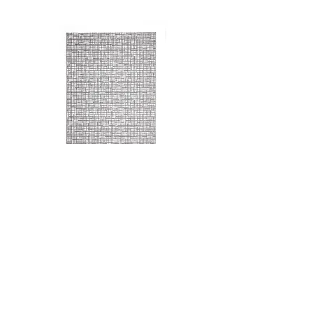
関東
¥3,850
中部・信越
¥3,850
関西・北陸
¥4,070
中国・四国
¥4,400
九州
¥4,620
沖縄
¥6,820
※税込表示
Premium Carpets Ora Grey
BARCELONA sunloun
カテゴリから探す
ニュース