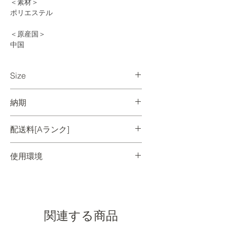
＜素材＞
ポリエステル
＜原産国＞
中国
Size
Φ490 H360 / mm
納期
【国内に在庫がある場合】
配送料[Aランク]
ご入金確認後、1週間程度で出荷いたしま
す。ご注文時のメールにて納品日のご連
配送料金一覧を見る 》
絡をいたします。
使用環境
【国内に在庫がない場合・受注生産品の
OUTDOOR
地域
Aランク
場合】
屋外でご使用いただけます。
ご入金確認後、約4ヶ月～6ヶ月の納期が
北海道
¥4,840
かかります。状況により変動いたします
関連する商品
ので、お問い合わせください。
東北
¥4,180