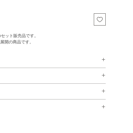
ableのセット販売品です。
の2色展開の商品です。
0 SH460 / mm
20 SH460 / mm
/ W980 D560 H420 / mm
】
度で出荷いたします。ご注文時のメールにて納品日のご連
ます。
・受注生産品の場合】
6ヶ月の納期がかかります。状況により変動いたしますの
い。
す。