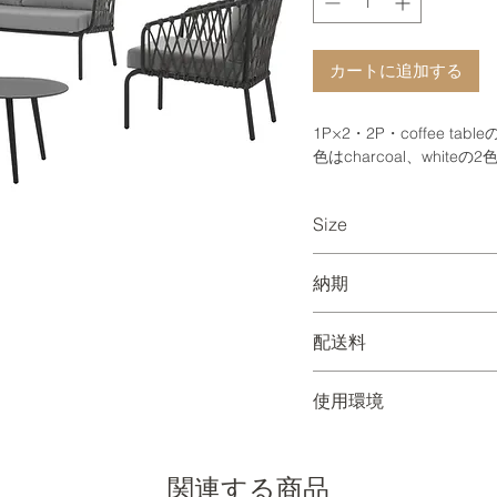
カートに追加する
1P×2・2P・coffee t
色はcharcoal、white
Size
1-seat：W740 D750 H82
納期
2-seat： W1600 D750 H8
table：W750 D450 H400 
【国内に在庫がある場合
配送料
ご入金確認後、1週間程
絡をいたします。
set価格の配送料金となり
使用環境
【国内に在庫がない場合
ご入金確認後、約4ヶ月～
OUTDOOR
で、お問い合わせくださ
屋外でご使用いただけま
関連する商品