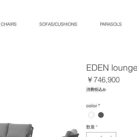
CHAIRS
SOFAS/CUSHIONS
PARASOLS
EDEN lounge
価
￥746,900
格
消費税込み
color
*
数量
*