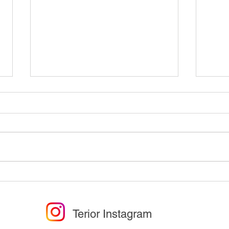
大人気商品Solar Lanterne入
［Te
荷のお知らせ
渋谷
5F 2
Terior Instagram