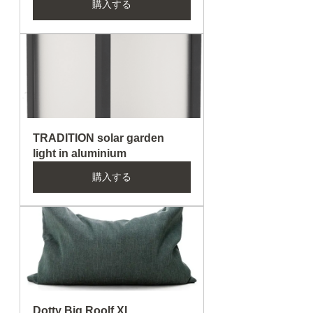
購入する
TRADITION solar garden 
light in aluminium
購入する
Dotty Big Roolf XL