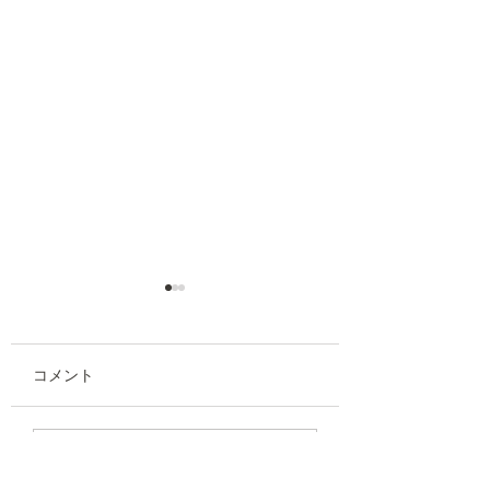
コメント
Teriorスタッフブログ⑩
Teriorスタッフ
コメントを追加…
旅する読書時間
冬の訪れ