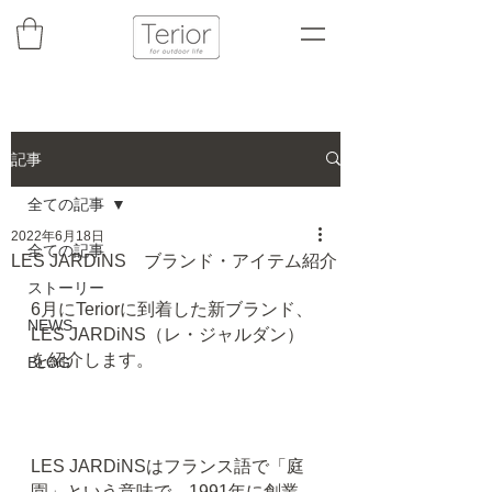
記事
全ての記事
2022年6月18日
全ての記事
LES JARDiNS ブランド・アイテム紹介
ストーリー
6月にTeriorに到着した新ブランド、
NEWS
LES JARDiNS（レ・ジャルダン）
を紹介します。
BLOG
LES JARDiNSはフランス語で「庭
園」という意味で、1991年に創業、