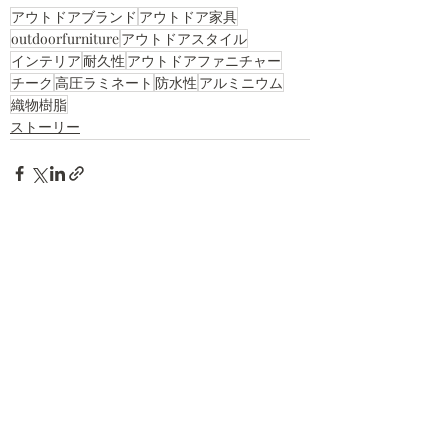
アウトドアブランド
アウトドア家具
outdoorfurniture
アウトドアスタイル
インテリア
耐久性
アウトドアファニチャー
チーク
高圧ラミネート
防水性
アルミニウム
織物樹脂
ストーリー
すべて表示
最新記事