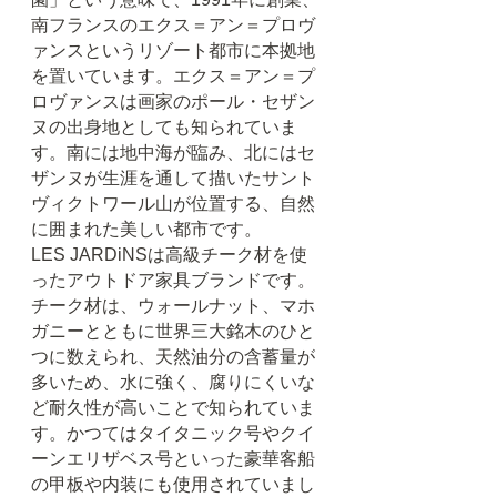
南フランスのエクス＝アン＝プロヴ
ァンスというリゾート都市に本拠地
を置いています。エクス＝アン＝プ
ロヴァンスは画家のポール・セザン
ヌの出身地としても知られていま
す。南には地中海が臨み、北にはセ
ザンヌが生涯を通して描いたサント
ヴィクトワール山が位置する、自然
に囲まれた美しい都市です。
LES JARDiNSは高級チーク材を使
ったアウトドア家具ブランドです。
チーク材は、ウォールナット、マホ
ガニーとともに世界三大銘木のひと
つに数えられ、天然油分の含蓄量が
多いため、水に強く、腐りにくいな
ど耐久性が高いことで知られていま
す。かつてはタイタニック号やクイ
ーンエリザベス号といった豪華客船
の甲板や内装にも使用されていまし