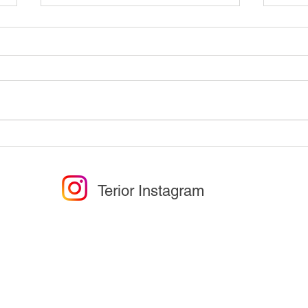
大人気商品Solar Lanterne入
［Te
荷のお知らせ
渋谷
5F 2
Terior Instagram