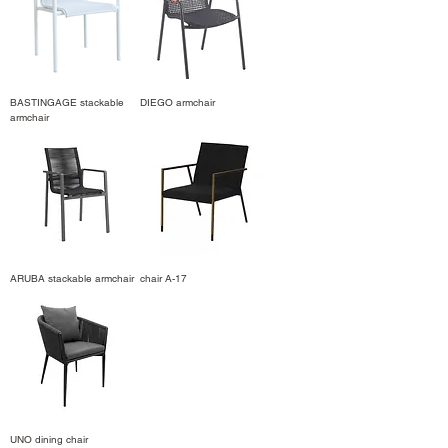
BASTINGAGE stackable
DIEGO armchair
armchair
ARUBA stackable armchair
chair A-17
UNO dining chair